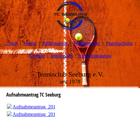
⌂ Start
Verein
Bildergalerie
Werbepartner
Platzbuchung
Kontakt
Impressum
Aufnahmeantrag
Tennisclub Seeburg e.V.
seit 1978
Aufnahmeantrag TC Seeburg
Aufnahmeantrag_2015.pdf
(23.73KB)
Aufnahmeantrag_2015.pdf
(23.73KB)