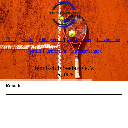
⌂ Start
Verein
Bildergalerie
Werbepartner
Platzbuchung
Kontakt
Impressum
Aufnahmeantrag
Tennisclub Seeburg e.V.
seit 1978
Kontakt